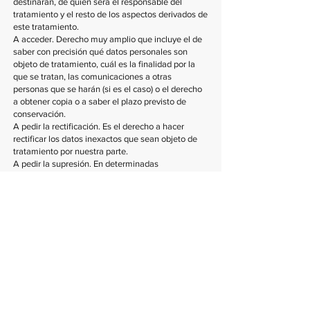
destinarán, de quien será el responsable del
tratamiento y el resto de los aspectos derivados de
este tratamiento.
A acceder. Derecho muy amplio que incluye el de
saber con precisión qué datos personales son
objeto de tratamiento, cuál es la finalidad por la
que se tratan, las comunicaciones a otras
personas que se harán (si es el caso) o el derecho
a obtener copia o a saber el plazo previsto de
conservación.
A pedir la rectificación. Es el derecho a hacer
rectificar los datos inexactos que sean objeto de
tratamiento por nuestra parte.
A pedir la supresión. En determinadas
circunstancias, existe el derecho a pedir la
supresión de los datos cuando, entre otros
motivos, ya no sean necesarios para los fines por
los cuales fueron recogidos y justificaban el
tratamiento.
Pedir la limitación del tratamiento. También, en
determinadas circunstancias, se reconoce el
derecho a pedir la limitación del tratamiento de los
datos. En este caso, dejarán de ser tratados y sólo
se conservarán para el ejercicio o defensa de
reclamaciones, de acuerdo con el Reglamento