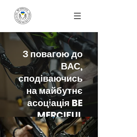
З повагою до
ВАС,
сподіваючись
на майбутнє
асоціація BE
MERCIFUL
Я хочу допомогти