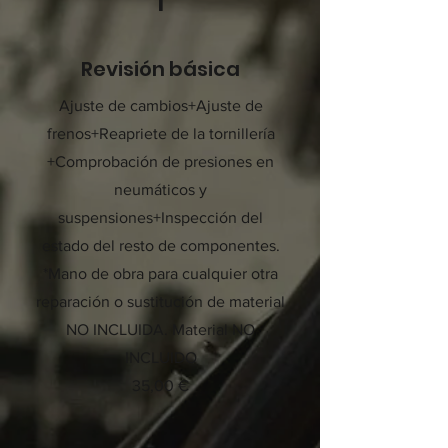
1
Revisión básica
Ajuste de cambios+Ajuste de
frenos+Reapriete de la tornillería
+Comprobación de presiones en
neumáticos y
suspensiones+Inspección del
estado del resto de componentes.
*Mano de obra para cualquier otra
reparación o sustitución de material
NO INCLUIDA. Material NO
INCLUIDO
35,00 €