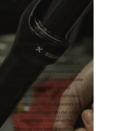
2
Revisión general road
Limpieza y lubricado de la
bicicleta+Limpieza y lubricado de
dirección+Limpieza y lubricado de
pedalier+Ajuste de cambios+Ajuste
de frenos+centrado de
ruedas+Reapriete de la tornillería
+Comprobación de presiones en
neumáticos+Inspección del estado
del resto de componentes.
*Mano de obra para la sustitución