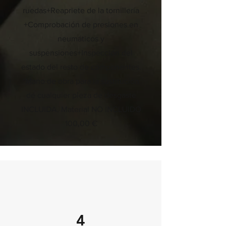
ruedas+Reapriete de la tornillería
+Comprobación de presiones en
neumáticos y
suspensiones+Inspección del
estado del resto de componentes.
*Mano de obra para la sustitución
de cualquier pieza de desgaste
INCLUIDA. Material NO INCLUIDO
100,00 €
4