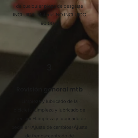
de cualquier pieza de desgaste
INCLUIDA. Material NO INCLUIDO
90,00 €
3
Revisión general mtb
Limpieza y lubricado de la
bicicleta+Limpieza y lubricado de
dirección+Limpieza y lubricado de
pedalier+Ajuste de cambios+Ajuste
de frenos+centrado de